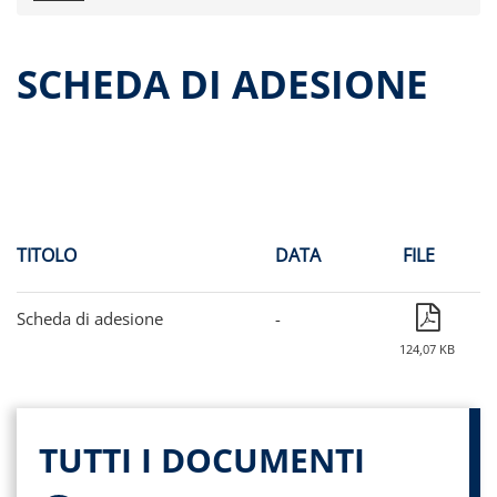
Comunicati stampa
Dati storici performance
SCHEDA DI ADESIONE
Proventi distribuiti
Documenti di offerta
Relazioni di gestioni e resoconti intermedi
Governance
Assemblee
Contatti
TITOLO
DATA
FILE
Archivio documenti
Scheda di adesione
-
124,07 KB
TUTTI I DOCUMENTI