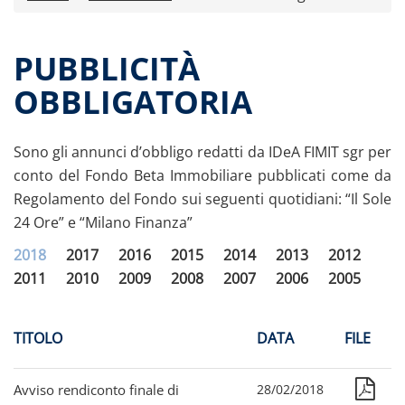
Comunicati stampa
Dati storici performance
PUBBLICITÀ
Proventi distribuiti
OBBLIGATORIA
Documenti di offerta
Relazioni di gestioni e resoconti intermedi
Sono gli annunci d’obbligo redatti da IDeA FIMIT sgr per
Governance
Governance del fondo
conto del Fondo Beta Immobiliare pubblicati come da
Documento informativo e arbitro per le
Regolamento del Fondo sui seguenti quotidiani: “Il Sole
controversie finanziarie
24 Ore” e “Milano Finanza”
Acquisto e cessione immobili
2018
2017
2016
2015
2014
2013
2012
Pubblicita’ obbligatoria
Assemblee
2011
2010
2009
2008
2007
2006
2005
Internal dealing
OPA fondo Beta
TITOLO
DATA
FILE
Assemblee
Contatti
Avviso rendiconto finale di
28/02/2018
Archivio documenti