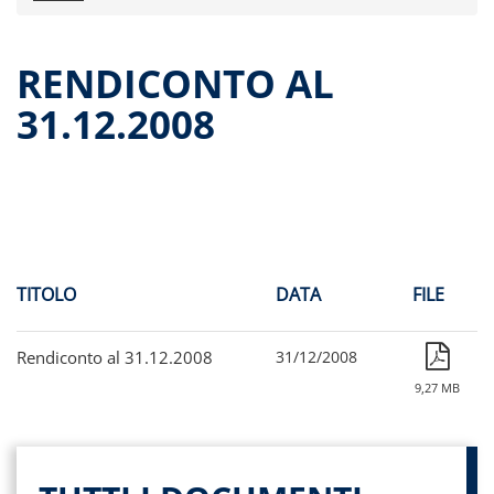
Comunicati stampa
Dati storici performance
RENDICONTO AL
Proventi distribuiti
31.12.2008
Documenti di offerta
Relazioni di gestioni e resoconti intermedi
Governance
Assemblee
Contatti
Archivio documenti
TITOLO
DATA
FILE
Rendiconto al 31.12.2008
31/12/2008
9,27 MB