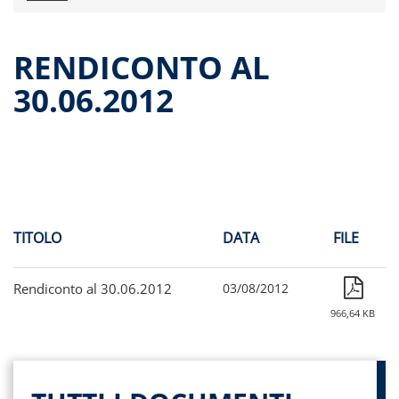
Comunicati stampa
Dati storici performance
RENDICONTO AL
Proventi distribuiti
30.06.2012
Documenti di offerta
Relazioni di gestioni e resoconti intermedi
Governance
Assemblee
Contatti
Archivio documenti
TITOLO
DATA
FILE
Rendiconto al 30.06.2012
03/08/2012
966,64 KB