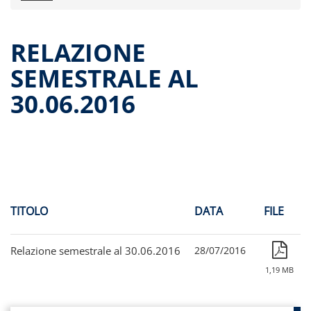
Comunicati stampa
Dati storici performance
RELAZIONE
Proventi distribuiti
SEMESTRALE AL
Documenti di offerta
30.06.2016
Relazioni di gestioni e resoconti intermedi
Governance
Assemblee
Contatti
Archivio documenti
TITOLO
DATA
FILE
Relazione semestrale al 30.06.2016
28/07/2016
1,19 MB