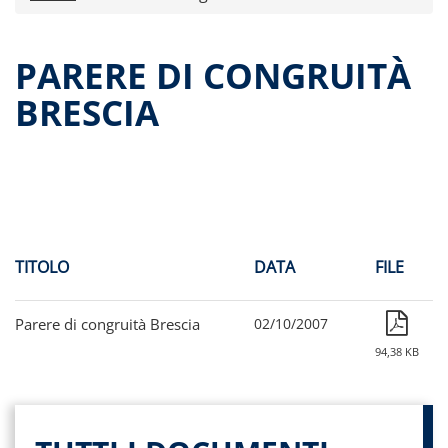
Comunicati stampa
Dati storici performance
PARERE DI CONGRUITÀ
Proventi distribuiti
BRESCIA
Documenti di offerta
Relazioni di gestioni e resoconti intermedi
Governance
Assemblee
Contatti
Archivio documenti
TITOLO
DATA
FILE
Parere di congruità Brescia
02/10/2007
94,38 KB