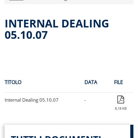
Comunicati stampa
Dati storici performance
INTERNAL DEALING
Proventi distribuiti
05.10.07
Documenti di offerta
Relazioni di gestioni e resoconti intermedi
Governance
Assemblee
Contatti
Archivio documenti
TITOLO
DATA
FILE
Internal Dealing 05.10.07
-
8,18 KB