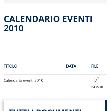
Comunicati stampa
Dati storici performance
CALENDARIO EVENTI
Proventi distribuiti
2010
Documenti di offerta
Relazioni di gestioni e resoconti intermedi
Governance
Assemblee
Contatti
Archivio documenti
TITOLO
DATA
FILE
Calendario eventi 2010
-
104,25 KB