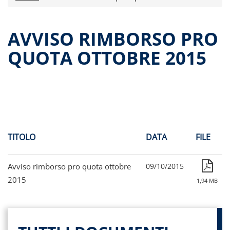
Comunicati stampa
Dati storici performance
AVVISO RIMBORSO PRO
Proventi distribuiti
QUOTA OTTOBRE 2015
Documenti di offerta
Relazioni di gestioni e resoconti intermedi
Governance
Assemblee
Contatti
Archivio documenti
TITOLO
DATA
FILE
Avviso rimborso pro quota ottobre
09/10/2015
2015
1,94 MB