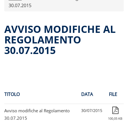
Comunicati stampa
30.07.2015
Dati storici performance
Proventi distribuiti
AVVISO MODIFICHE AL
Documenti di offerta
REGOLAMENTO
Relazioni di gestioni e resoconti intermedi
30.07.2015
Governance
Assemblee
Contatti
Archivio documenti
TITOLO
DATA
FILE
Avviso modifiche al Regolamento
30/07/2015
30.07.2015
100,05 KB