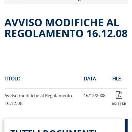
Comunicati stampa
Dati storici performance
AVVISO MODIFICHE AL
Proventi distribuiti
REGOLAMENTO 16.12.08
Documenti di offerta
Relazioni di gestioni e resoconti intermedi
Governance
Assemblee
Contatti
Archivio documenti
TITOLO
DATA
FILE
Avviso modifiche al Regolamento
16/12/2008
16.12.08
162,14 KB