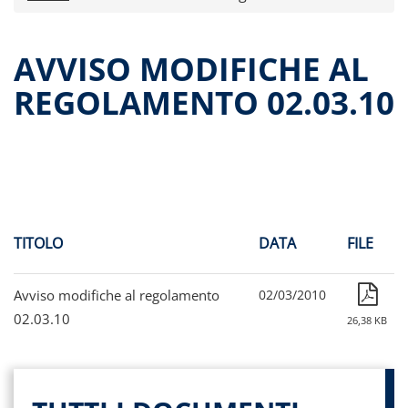
Comunicati stampa
Dati storici performance
AVVISO MODIFICHE AL
Proventi distribuiti
REGOLAMENTO 02.03.10
Documenti di offerta
Relazioni di gestioni e resoconti intermedi
Governance
Assemblee
Contatti
Archivio documenti
TITOLO
DATA
FILE
Avviso modifiche al regolamento
02/03/2010
02.03.10
26,38 KB