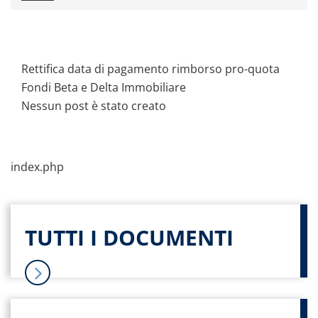
Comunicati stampa
Dati storici performance
Proventi distribuiti
Rettifica data di pagamento rimborso pro-quota
Documenti di offerta
Fondi Beta e Delta Immobiliare
Relazioni di gestioni e resoconti intermedi
Nessun post è stato creato
Governance
Assemblee
Contatti
index.php
Archivio documenti
TUTTI I DOCUMENTI